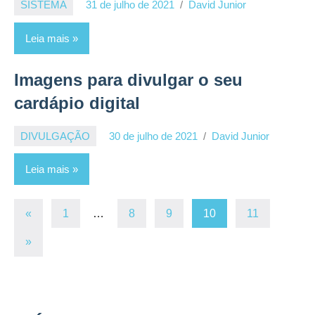
SISTEMA
31 de julho de 2021
David Junior
Leia mais
Imagens para divulgar o seu
cardápio digital
DIVULGAÇÃO
30 de julho de 2021
David Junior
Leia mais
Paginação
Post
«
1
…
8
9
10
11
anterior
de
Post
»
seguinte
posts