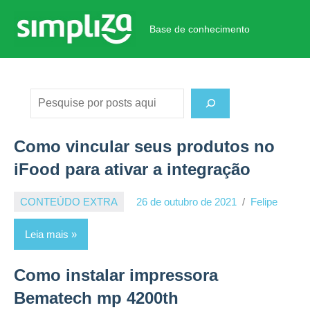
Pular
para
Base de conhecimento
Base
o
de
conteúdo
conhecimento
Pesquisar
Como vincular seus produtos no
iFood para ativar a integração
CONTEÚDO EXTRA
26 de outubro de 2021
Felipe
Leia mais
Como instalar impressora
Bematech mp 4200th