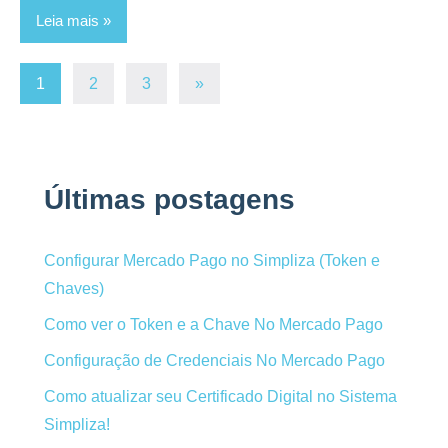
Leia mais
Paginação
Post
1
2
3
»
seguinte
de
posts
Últimas postagens
Configurar Mercado Pago no Simpliza (Token e
Chaves)
Como ver o Token e a Chave No Mercado Pago
Configuração de Credenciais No Mercado Pago
Como atualizar seu Certificado Digital no Sistema
Simpliza!