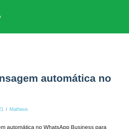
o
mento
nsagem automática no
21
Matheus
gem automática no WhatsApp Business para