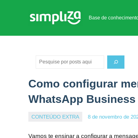
Pular
para
Base de conheciment
o
Base
conteúdo
de
conheci
Pesquisar
Como configurar me
WhatsApp Business
CONTEÚDO EXTRA
8 de novembro de 20
Vamos te ensinar a configurar a mensa