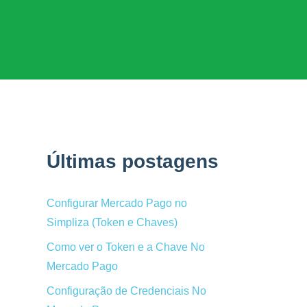
Últimas postagens
Configurar Mercado Pago no
Simpliza (Token e Chaves)
Como ver o Token e a Chave No
Mercado Pago
Configuração de Credenciais No