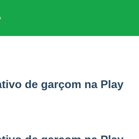
o
mento
ativo de garçom na Play