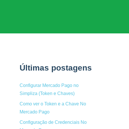
Últimas postagens
Configurar Mercado Pago no
Simpliza (Token e Chaves)
Como ver o Token e a Chave No
Mercado Pago
Configuração de Credenciais No