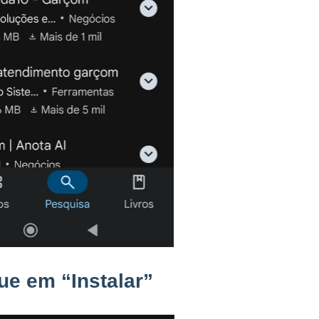
oque em
“Instalar”